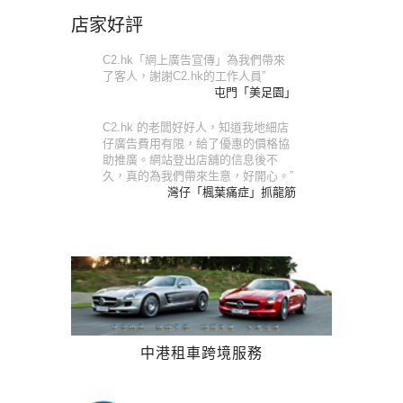
店家好評
C2.hk「網上廣告宣傳」為我們帶來
了客人，謝謝C2.hk的工作人員”
屯門「美足園」
C2.hk 的老闆好好人，知道我地細店
仔廣告費用有限，給了優惠的價格協
助推廣。網站登出店舖的信息後不
久，真的為我們帶來生意，好開心。”
灣仔「楓葉痛症」抓龍筋
中港租車跨境服務