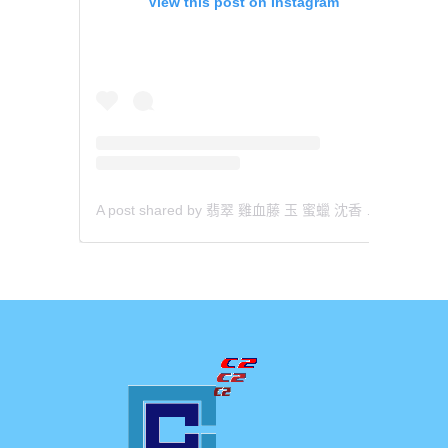
View this post on Instagram
A post shared by 翡翠 雞血藤 玉 蜜蠟 沈香 檀香 南紅 瑪瑙 手鐲 飾物 (@aaa.hk)