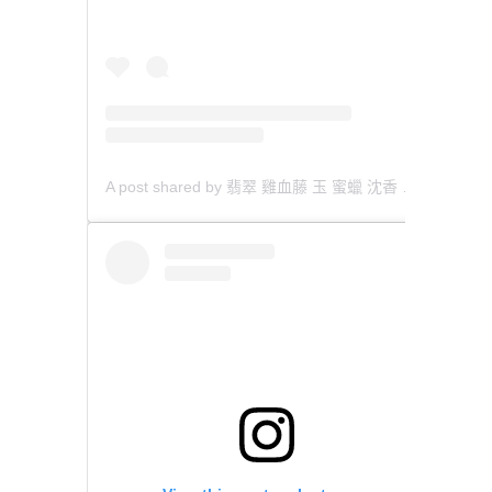
A post shared by 翡翠 雞血藤 玉 蜜蠟 沈香 檀香 南紅 瑪瑙 手鐲 飾物 (@aaa.hk)