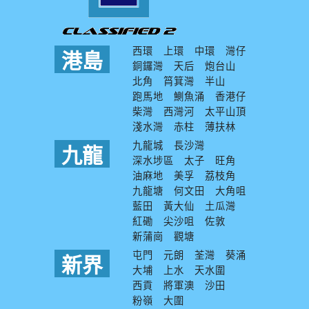
西環
上環
中環
灣仔
港島
銅鑼灣
天后
炮台山
北角
筲箕灣
半山
跑馬地
鰂魚涌
香港仔
柴灣
西灣河
太平山頂
淺水灣
赤柱
薄扶林
九龍城
長沙灣
九龍
深水埗區
太子
旺角
油麻地
美孚
荔枝角
九龍塘
何文田
大角咀
藍田
黃大仙
土瓜灣
紅磡
尖沙咀
佐敦
新蒲崗
觀塘
屯門
元朗
荃灣
葵涌
新界
大埔
上水
天水圍
西貢
將軍澳
沙田
粉嶺
大圍