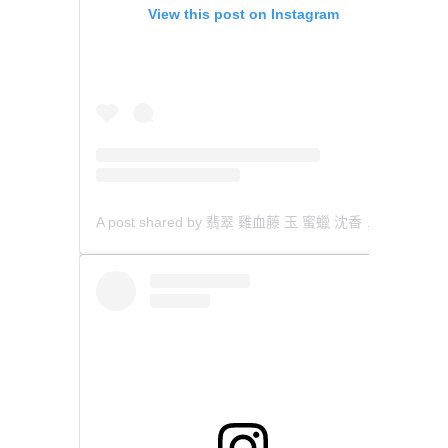
View this post on Instagram
A post shared by 翡翠 雞血藤 玉 蜜蠟 沈香 檀香 南紅 瑪瑙 手鐲 飾物 (@aaa.hk)