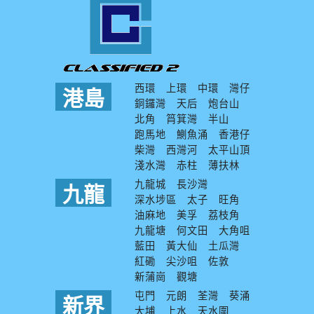
西環
上環
中環
灣仔
港島
銅鑼灣
天后
炮台山
北角
筲箕灣
半山
跑馬地
鰂魚涌
香港仔
柴灣
西灣河
太平山頂
淺水灣
赤柱
薄扶林
九龍城
長沙灣
九龍
深水埗區
太子
旺角
油麻地
美孚
荔枝角
九龍塘
何文田
大角咀
藍田
黃大仙
土瓜灣
紅磡
尖沙咀
佐敦
新蒲崗
觀塘
屯門
元朗
荃灣
葵涌
新界
大埔
上水
天水圍