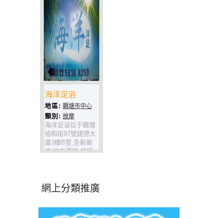
海洋足浴
地區:
觀塘市中心
類別:
按摩
海洋足浴位于觀塘
協和街97號建德大
廈3樓B室,全新裝
修,地方優雅,技師
手勢一流,針對頸脊
腰痛症尤其有效,推
淋巴及前列線功夫
獨到,值得一試.
網上分類推廣