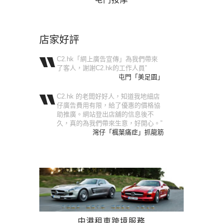
店家好評
C2.hk「網上廣告宣傳」為我們帶來
了客人，謝謝C2.hk的工作人員”
屯門「美足園」
C2.hk 的老闆好好人，知道我地細店
仔廣告費用有限，給了優惠的價格協
助推廣。網站登出店舖的信息後不
久，真的為我們帶來生意，好開心。”
灣仔「楓葉痛症」抓龍筋
中港租車跨境服務