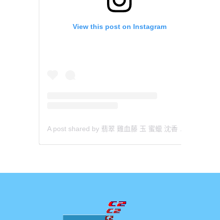
View this post on Instagram
A post shared by 翡翠 雞血藤 玉 蜜蠟 沈香 檀香 南紅 瑪瑙 手鐲 飾物 (@aaa.hk)