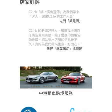
店家好評
C2.hk「網上廣告宣傳」為我們帶來
了客人，謝謝C2.hk的工作人員”
屯門「美足園」
C2.hk 的老闆好好人，知道我地細店
仔廣告費用有限，給了優惠的價格協
助推廣。網站登出店舖的信息後不
久，真的為我們帶來生意，好開心。”
灣仔「楓葉痛症」抓龍筋
中港租車跨境服務