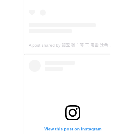
A post shared by 翡翠 雞血藤 玉 蜜蠟 沈香 檀香 南紅 瑪瑙 手鐲 飾物 (@aaa.hk)
View this post on Instagram