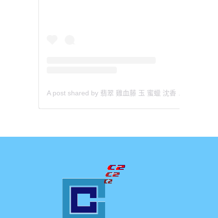
A post shared by 翡翠 雞血藤 玉 蜜蠟 沈香 檀香 南紅 瑪瑙 手鐲 飾物 (@aaa.hk)