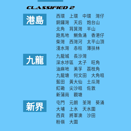
西環
上環
中環
灣仔
港島
銅鑼灣
天后
炮台山
北角
筲箕灣
半山
跑馬地
鰂魚涌
香港仔
柴灣
西灣河
太平山頂
淺水灣
赤柱
薄扶林
九龍城
長沙灣
九龍
深水埗區
太子
旺角
油麻地
美孚
荔枝角
九龍塘
何文田
大角咀
藍田
黃大仙
土瓜灣
紅磡
尖沙咀
佐敦
新蒲崗
觀塘
屯門
元朗
荃灣
葵涌
新界
大埔
上水
天水圍
西貢
將軍澳
沙田
粉嶺
大圍