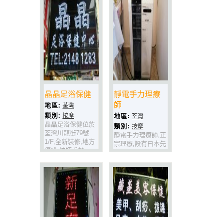
晶晶足浴保健
靜電手力理療
師
地區:
荃灣
類別:
按摩
地區:
荃灣
晶晶足浴保健位於
類別:
按摩
荃灣川龍街79號
靜電手力理療師,正
1/F,全新裝修,地方
宗理療,設有曰本先
優雅,技師手勢一
進儀器,能醫各種痛
流,全部大場出身,
症,適合新傷舊患,
青春貌美,設有獨立
按摩推拿,手法正宗
房間,一定係全荃
(請電話預
灣.最平最正既休閑
約)!!!!!!!!!!
好地方.