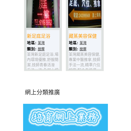
新足庭足浴
藏蒸美容保健
地區:
地區:
荃灣
荃灣
類別:
類別:
按摩
按摩
荃灣新足庭足浴,場
荃灣藏蒸美容保健,
內環境優雅,舒服簡
專業中醫推拿,技師
潔,技師青春活潑
手法一流,精準穴位
手法一流,全部大場
按摩,配合先進儀
出身,專業穴位按
器,包保你疲勞盡
摩,舒筋活絡,價錢
消,黎到荃灣,記得
合理,收左工,快D上
上黎藏蒸
黎鬆一鬆!
呀!!!!!!!!!!!!!!!!!!
網上分類推廣