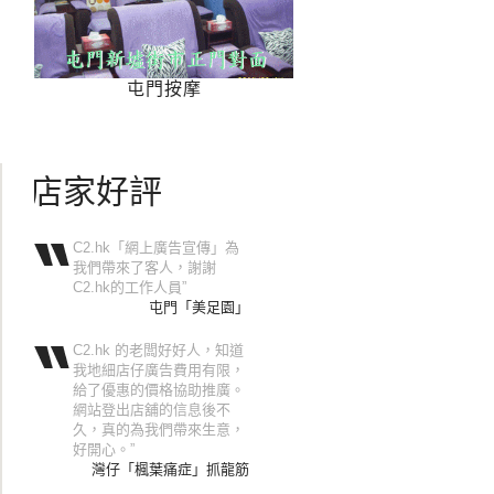
屯門按摩
店家好評
C2.hk「網上廣告宣傳」為
我們帶來了客人，謝謝
C2.hk的工作人員”
屯門「美足園」
C2.hk 的老闆好好人，知道
我地細店仔廣告費用有限，
給了優惠的價格協助推廣。
網站登出店舖的信息後不
久，真的為我們帶來生意，
好開心。”
灣仔「楓葉痛症」抓龍筋