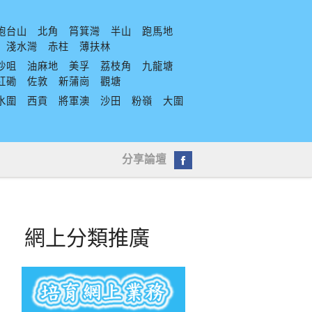
炮台山
北角
筲箕灣
半山
跑馬地
淺水灣
赤柱
薄扶林
沙咀
油麻地
美孚
荔枝角
九龍塘
紅磡
佐敦
新蒲崗
觀塘
水圍
西貢
將軍澳
沙田
粉嶺
大圍
分享論壇
網上分類推廣