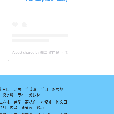
A post shared by 翡翠 雞血藤 玉 蜜蠟 沈香 檀香 南紅 瑪瑙 手鐲 飾物 (@aaa.hk)
炮台山
北角
筲箕灣
半山
跑馬地
淺水灣
赤柱
薄扶林
油麻地
美孚
荔枝角
九龍塘
何文田
沙咀
佐敦
新蒲崗
觀塘