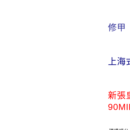
修
上海
新張
90M