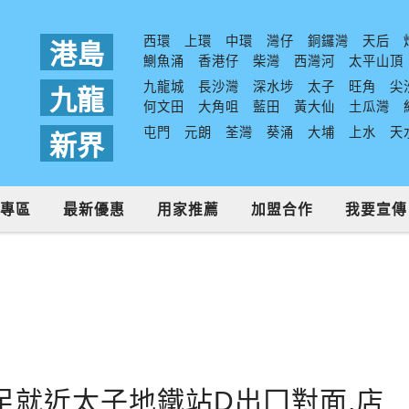
西環
上環
中環
灣仔
銅鑼灣
天后
港島
鰂魚涌
香港仔
柴灣
西灣河
太平山頂
九龍城
長沙灣
深水埗
太子
旺角
尖
九龍
何文田
大角咀
藍田
黃大仙
土瓜灣
屯門
元朗
荃灣
葵涌
大埔
上水
天
新界
專區
最新優惠
用家推薦
加盟合作
我要宣傳
足就近太子地鐵站D出囗對面,店