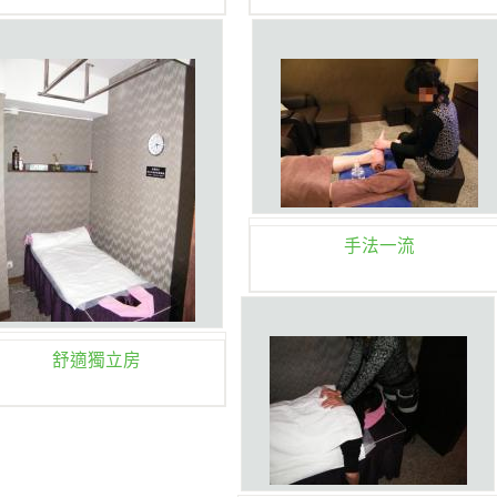
手法一流
舒適獨立房