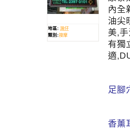
內全
油尖
地區:
灣仔
美,
類別:
按摩
有獨
適,D
足腳
香