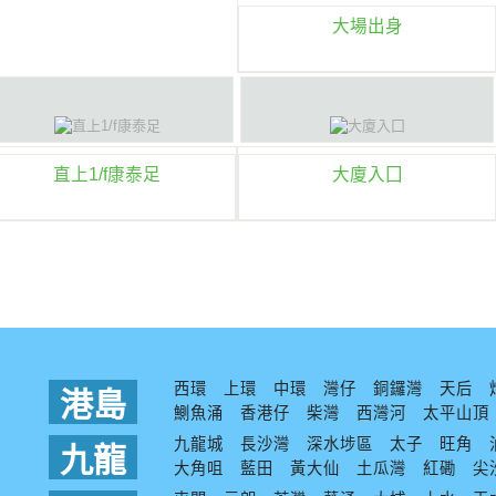
大場出身
直上1/f康泰足
大廈入囗
西環
上環
中環
灣仔
銅鑼灣
天后
港島
鰂魚涌
香港仔
柴灣
西灣河
太平山頂
九龍城
長沙灣
深水埗區
太子
旺角
九龍
大角咀
藍田
黃大仙
土瓜灣
紅磡
尖