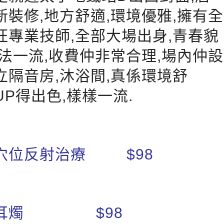
新裝修,地方舒適,環境優雅,擁有全
旺專業技師,全部大場出身,青春貌
手法一流,收費仲非常合理,場內仲設
立隔音房,沐浴間,真係環境舒
UP得出色,樣樣一流.
穴位反射治療 $98
薰耳燭 $98