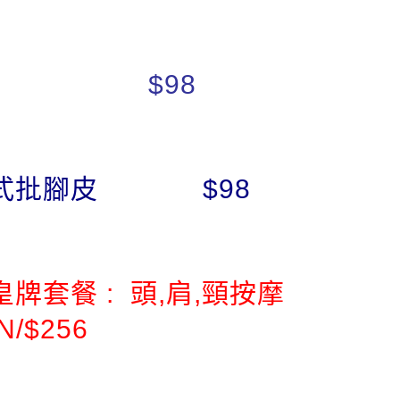
甲 $98
式批腳皮 $98
皇牌套餐 : 頭,肩,頸按摩
IN/$256