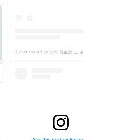
A post shared by 翡翠 雞血藤 玉 蜜蠟 沈香 檀香 南紅 瑪瑙 手鐲 飾物 (@aaa.hk)
View this post on Instagram